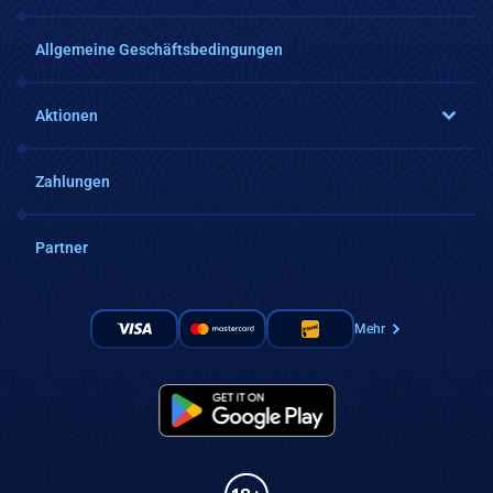
Allgemeine Geschäftsbedingungen
Aktionen
Zahlungen
Partner
Mehr