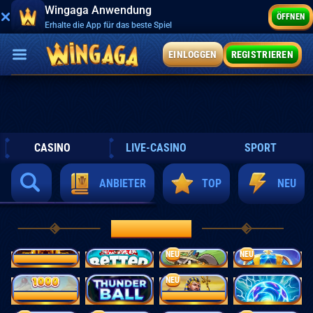
Wingaga Anwendung
ÖFFNEN
Erhalte die App für das beste Spiel
EINLOGGEN
REGISTRIEREN
CASINO
LIVE-CASINO
SPORT
ANBIETER
TOP
NEU
BONUSKÄUFE
NEU
NEU
5 Relics of Power: Hold & Win
Better Bass Cash
Le Fisherman
Royal Strike
1.949,78 €
1.949,78 €
NEU
Candy Palace 1000
Thunder Ball
Vizier Of The North x1000
Ultimate Energy Strike
125.923,59 €
125.923,59 €
125.923,59 €
125.923,59 €