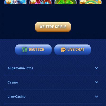
NEU
NEU
NEU
3 Lightning Blitz
3 Wicked Devils
Wild Lucky Clover
Celtic Coins - Hold & Hit 3x3
NEU
NEU
NEU
Lightning Cash Strike
Chaos Crew 3
Coin Train
4 Pots Riches: Hold and Win
NEU
NEU
NEU
NEU
Sugar Merge Up
Sugartime 1000
Rain & Ruin
Pearl Coin Rise
WEITERE SPIELE
NEU
NEU
NEU
Power Pops
Desert Squeeze
Skeleton Shuffle x1000
Cabaret Royale Hold And Earn
DEUTSCH
LIVE CHAT
Allgemeine Infos
Casino
Live-Casino