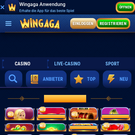
Wingaga Anwendung
ÖFFNEN
Erhalte die App für das beste Spiel
EINLOGGEN
REGISTRIEREN
CASINO
LIVE-CASINO
SPORT
ANBIETER
TOP
NEU
ALLE JACKPOTS
NEU
Lucky Lady's Charm Deluxe Buy Bonus
Turbo Diamonds: Hold & Win
Triple Treasure Cove Hold & Win
Purple Hot
NEU
NEU
5.756,95 €
5.756,95 €
77.086,18 €
77.086,18 €
NEU
NEU
Art of Gold - Golden Coins Link
Clover Coins 4x4 Unlimited Fortune
3 Golden Baskets: Treasure Tides
Star Heat 40
5.756,95 €
5.756,95 €