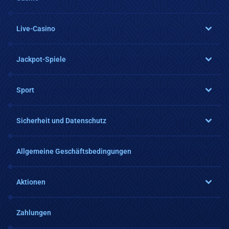
Live-Casino
Jackpot-Spiele
Sport
Sicherheit und Datenschutz
Allgemeine Geschäftsbedingungen
Aktionen
Zahlungen