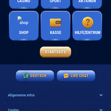
CASINO
SPORT
AKTIONEN
SHOP
KASSE
HILFEZENTRUM
STARTSEITE
DEUTSCH
LIVE CHAT
Allgemeine Infos
Casino