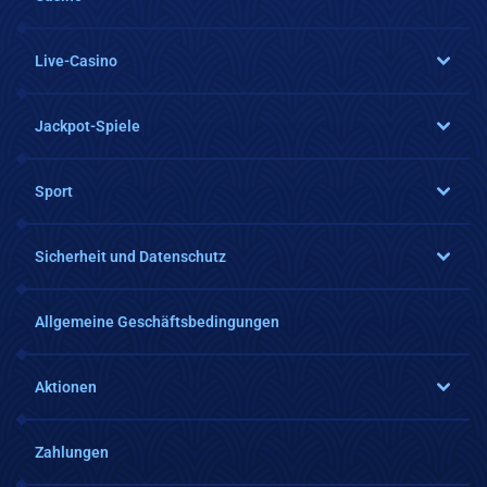
Live-Casino
Jackpot-Spiele
Sport
Sicherheit und Datenschutz
Allgemeine Geschäftsbedingungen
Aktionen
Zahlungen